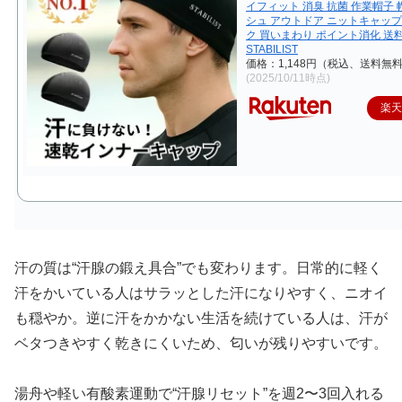
イフィット 消臭 抗菌 作業帽子 
シュ アウトドア ニットキャップ
ク 買いまわり ポイント消化 送
STABILIST
価格：1,148円（税込、送料無料
(2025/10/11時点)
楽
汗の質は“汗腺の鍛え具合”でも変わります。日常的に軽く
汗をかいている人はサラッとした汗になりやすく、ニオイ
も穏やか。逆に汗をかかない生活を続けている人は、汗が
ベタつきやすく乾きにくいため、匂いが残りやすいです。
湯舟や軽い有酸素運動で“汗腺リセット”を週2〜3回入れる