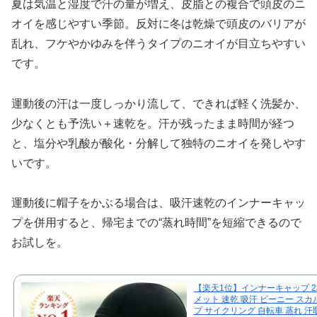
夏は気温と湿度で汗の量が増え、皮脂との複合で頭皮のニ
オイを感じやすい季節。反対に冬は乾燥で頭皮のバリアが
乱れ、フケやかゆみを伴うタイプのニオイが目立ちやすい
です。
運動後の汗は一度しっかり流して、できれば軽く洗髪か、
少なくとも予洗い＋速乾を。汗が残ったまま時間が経つ
と、塩分や乳酸が酸化・分解して独特のニオイを発しやす
いです。
運動後に帽子をかぶる場合は、吸汗速乾のインナーキャッ
プを併用すると、帰宅までの“蒸れ時間”を短縮できるので
お試しを。
【楽天1位】インナーキャップ 2
メット 速乾 吸汗 ビーニー スカ
プ サイクリング 自転車 蒸れ 汗