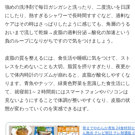
強めの洗浄剤で毎日ガシガシと洗ったり、二度洗いを日課
にしたり、熱すぎるシャワーで長時間すすぐなど、過剰な
ケアはその時はさっぱりしたように感じても、角層のうる
おいまで流して乾燥→皮脂の過剰分泌→酸化の加速という
負のループになりがちですので気をつけましょう。
皮脂の質を整えるには、食生活や睡眠に気をつけて、スト
レスをためないことも大切。脂質を摂りすぎたり、夜更か
しで体内時計のリズムが崩れると、皮脂が酸化しやすくな
ります。青魚やナッツ、緑黄色野菜を意識した食生活にし
て、就寝前1～２時間前にはスマートフォンやパソコンは
見ないようにすることで体調が整いやすくなり、皮脂の状
態が変わっていくのを実感できるはず。
骨までやわらか煮魚 24食特別セ
ん散歩 テレビ朝日 テレ朝通販 