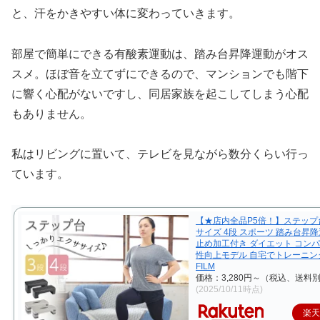
と、汗をかきやすい体に変わっていきます。
部屋で簡単にできる有酸素運動は、踏み台昇降運動がオス
スメ。ほぼ音を立てずにできるので、マンションでも階下
に響く心配がないですし、同居家族を起こしてしまう心配
もありません。
私はリビングに置いて、テレビを見ながら数分くらい行っ
ています。
【★店内全品P5倍！】ステップ
サイズ 4段 スポーツ 踏み台昇降
止め加工付き ダイエット コンパ
性向上モデル 自宅でトレーニング
FILM
価格：3,280円～（税込、送料別
(2025/10/11時点)
楽