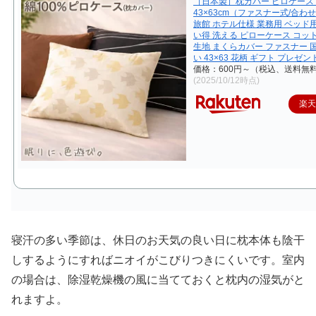
［日本製］枕カバー ピロケース 
43×63cm（ファスナー式/合わ
旅館 ホテル仕様 業務用 ベッド用
い得 洗える ピローケース コッ
生地 まくらカバー ファスナー 
い 43×63 花柄 ギフト プレゼン
価格：600円～（税込、送料無料
(2025/10/12時点)
楽
寝汗の多い季節は、休日のお天気の良い日に枕本体も陰干
しするようにすればニオイがこびりつきにくいです。室内
の場合は、除湿乾燥機の風に当てておくと枕内の湿気がと
れますよ。