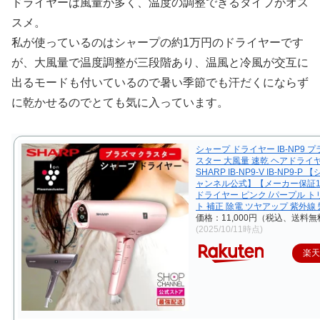
ドライヤーは風量が多く、温度の調整できるタイプがオス
スメ。
私が使っているのはシャープの約1万円のドライヤーです
が、大風量で温度調整が三段階あり、温風と冷風が交互に
出るモードも付いているので暑い季節でも汗だくにならず
に乾かせるのでとても気に入っています。
シャープ ドライヤー IB-NP9 
スター 大風量 速乾 ヘアドライ
SHARP IB-NP9-V IB-NP9-P
ャンネル公式】【メーカー保証1
ドライヤー ピンク /パープル 
ト 補正 除電 ツヤアップ 紫外線
価格：11,000円（税込、送料無
(2025/10/11時点)
楽