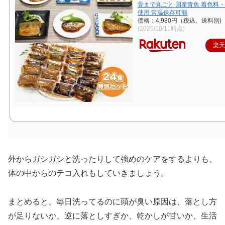
骨まで丸ごと 国産青魚 着色料
使用 常温保存可能
価格：4,980円（税込、送料別)
(2025/10/11時点)
楽
外からガシガシと洗ったりして強めのケアをするよりも、
体の中からのテコ入れもしていきましょう。
まとめると、毎日洗ってるのに頭が臭い原因は、落とし方
が足りないか、逆に落としすぎか、乾かしが甘いか、生活