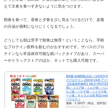
えて主食を食べすぎないように気をつけます。
朝食を食べて、昼食と夕食を少し気をつけるだけで、皮脂
の分泌が過剰になりにくくなるでしょう。
どうしても朝は苦手で朝食は無理！ということなら、手軽
なプロテイン飲料を飲むのがおすすめです。ザバスのプロ
テインなら常温保存可能な紙パックタイプがあり、スーパ
ーやドラッグストアのほか、ネットでも購入可能です。
新8種 全種類飲み比べ SAVAS(
クプロテイン 200ml×24本 ア
【全国送料無料】MILK PROTEI
買い ココア味・ミルク味・バニ
ちご味・バナナ味・ソイラテ味
ート味・キャラメル味 明治 meij
バラエティ
価格：5,380円（税込、送料別)
(2025/10/12時点)