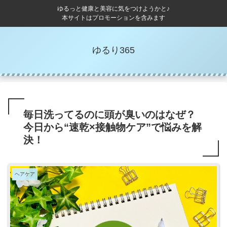
ゆるっと健康と美容に気をつけようかと♪
本サイトはプロモーションを含みます
ゆるり365
毎日洗ってるのに頭が臭いのはなぜ？
今日から“速乾×接触物ケア”で悩みを解
決！
ヘアケア