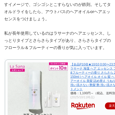
すイメージで、ゴシゴシとこすらないのが鉄則。そしてタ
オルドライをしたら、アウトバスのヘアオイルorヘアエッ
センスをつけましょう。
私が長年使用しているのはラサーナのヘアエッセンス。し
っとりタイプとさらさらタイプがあり、さらさらタイプの
フローラル＆フルーティーの香りが気に入っています。
【全品P10倍★10/10 0:00〜23
ラサーナ 海藻 ヘア エッセンス
&フルーティーの香り さらさら 2
150ml | ヘアオイル オイル 髪 
アーオイル 美髪 詰め替え うね
洗い流さない 艶髪 艶 洗い流さ
トメント
価格：1,100円～（税込、送料別
(2025/10/11時点)
楽