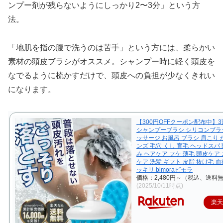
ンプー剤が残らないようにしっかり2〜3分」という方
法。
「地肌を指の腹で洗うのは苦手」という方には、柔らかい
素材の頭皮ブラシがオススメ。シャンプー時に軽く頭皮を
なでるように梳かすだけで、頭皮への負担が少なくきれい
になります。
【300円OFFクーポン配布中】
シャンプーブラシ シリコンブラ
ッサージ お風呂 ブラシ 肩こり 
ンズ 毛穴 くし 育毛 ヘッドスパ 
み ヘアケア フケ 薄毛 頭皮ケア
ケア 洗髪 ギフト 皮脂 抜け毛 血
ッキリ bimoraビモラ
価格：2,480円～（税込、送料無
(2025/10/11時点)
楽